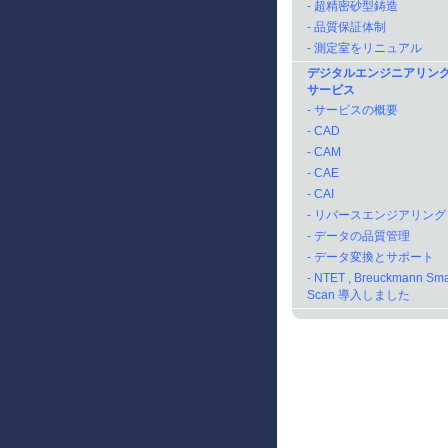
- 超精密砂型鋳造
- 品質保証体制
- 測定室をリニュアル
デジタルエンジニアリン
サービス
- サービスの概要
- CAD
- CAM
- CAE
- CAI
- リバースエンジアリング
- データの品質管理
- データ変換とサポート
- NTET , Breuckmann Sma
Scan 導入しました