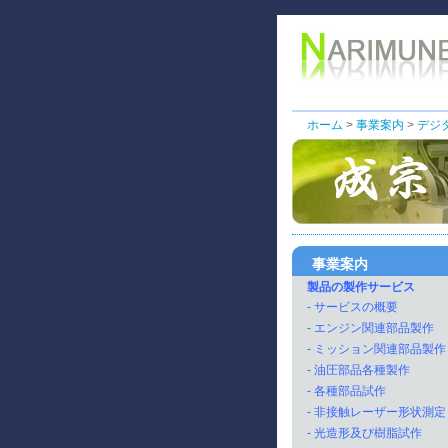
ホーム
>
事業案内
>
デジ
事業案内
製品の製作サービス
- サービスの概要
- エンジン関連部品製作
- ミッション関連部品製作
- 油圧部品各種製作
- 各種部品試作
- 非接触レーザー形状測定
- 光造形及び樹脂試作